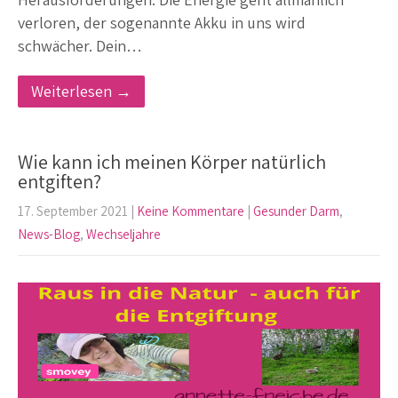
verloren, der sogenannte Akku in uns wird
schwächer. Dein…
Weiterlesen →
Wie kann ich meinen Körper natürlich
entgiften?
17. September 2021
|
Keine Kommentare
|
Gesunder Darm
,
News-Blog
,
Wechseljahre