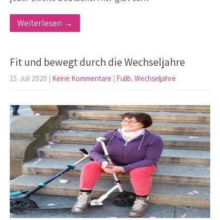
Weiterlesen →
Fit und bewegt durch die Wechseljahre
15. Juli 2020
|
Keine Kommentare
|
Fulib
,
Wechseljahre