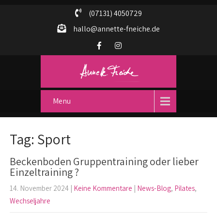
(07131) 4050729
hallo@annette-fneiche.de
Menu
Tag: Sport
Beckenboden Gruppentraining oder lieber
Einzeltraining ?
14. November 2024
|
Keine Kommentare
|
News-Blog
,
Pilates
,
Wechseljahre