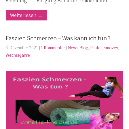
Anleitung: – Ein gut geschulter Trainer leitet…
Weiterlesen →
Faszien Schmerzen – Was kann ich tun ?
3. Dezember 2021
|
1 Kommentar
|
News-Blog
,
Pilates
,
smovey
,
Wechseljahre