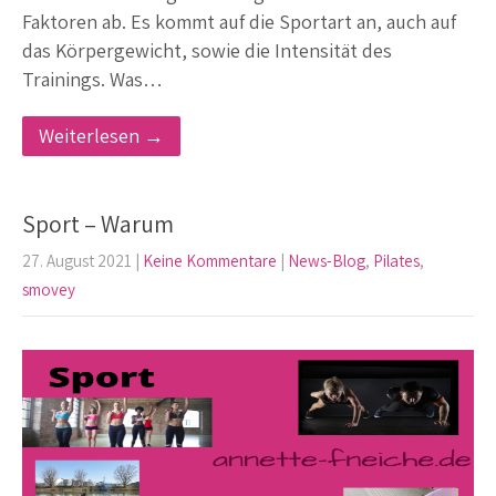
Faktoren ab. Es kommt auf die Sportart an, auch auf
das Körpergewicht, sowie die Intensität des
Trainings. Was…
Weiterlesen →
Sport – Warum
27. August 2021
|
Keine Kommentare
|
News-Blog
,
Pilates
,
smovey