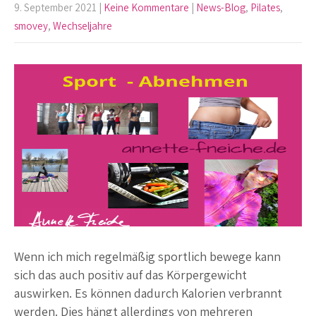
9. September 2021
|
Keine Kommentare
|
News-Blog
,
Pilates
,
smovey
,
Wechseljahre
Wenn ich mich regelmäßig sportlich bewege kann
sich das auch positiv auf das Körpergewicht
auswirken. Es können dadurch Kalorien verbrannt
werden. Dies hängt allerdings von mehreren