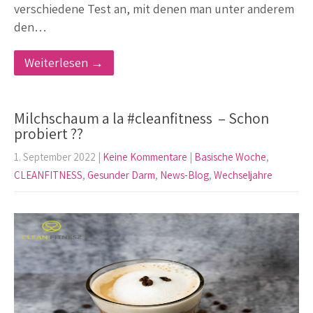
verschiedene Test an, mit denen man unter anderem
den…
Weiterlesen →
Milchschaum a la #cleanfitness – Schon
probiert ??
1. September 2022
|
Keine Kommentare
|
Basische Woche
,
CLEANFITNESS
,
Gesunder Darm
,
News-Blog
,
Wechseljahre