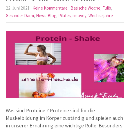
22. Juni 2021
|
Keine Kommentare
|
Basische Woche
,
Fulib
,
Gesunder Darm
,
News-Blog
,
Pilates
,
smovey
,
Wechseljahre
Was sind Proteine ? Proteine sind für die
Muskelbildung im Körper zuständig und spielen auch
in unserer Ernährung eine wichtige Rolle. Besonders