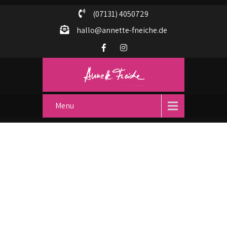
(07131) 4050729
hallo@annette-fneiche.de
Menu