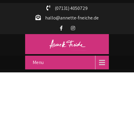
(07131) 4050729
hallo@annette-fneiche.de
Menu