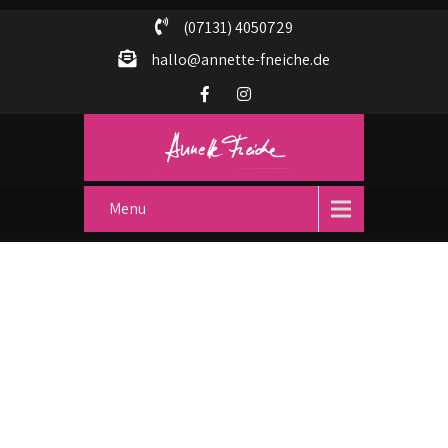
(07131) 4050729
hallo@annette-fneiche.de
Menu