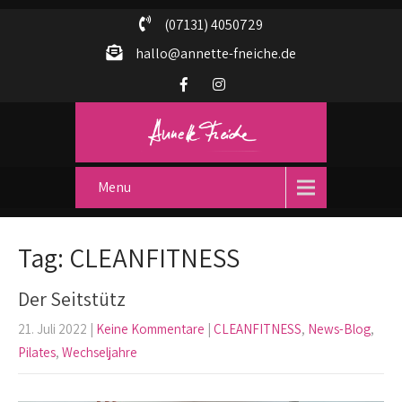
(07131) 4050729
hallo@annette-fneiche.de
Menu
Tag: CLEANFITNESS
Der Seitstütz
21. Juli 2022
|
Keine Kommentare
|
CLEANFITNESS
,
News-Blog
,
Pilates
,
Wechseljahre