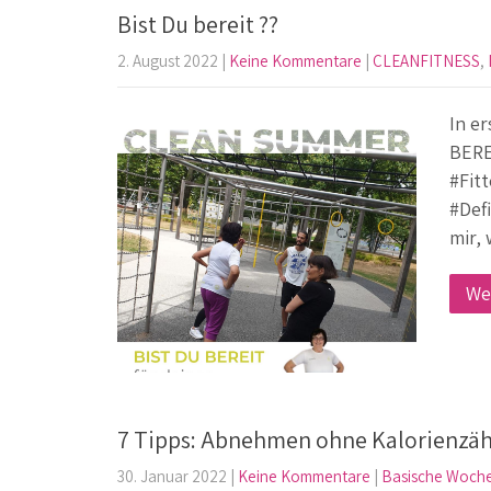
Bist Du bereit ??
2. August 2022
|
Keine Kommentare
|
CLEANFITNESS
,
In er
BERE
#Fit
#Defi
mir,
We
7 Tipps: Abnehmen ohne Kalorienzä
30. Januar 2022
|
Keine Kommentare
|
Basische Woch