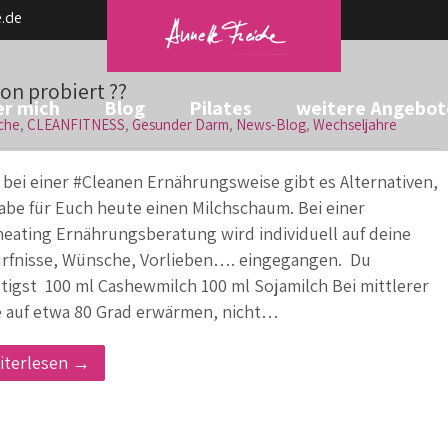
.de
on probiert ??
r mich
Blog
Pilates
weitere Angebot
che
,
CLEANFITNESS
,
Gesunder Darm
,
News-Blog
,
Wechseljahre
 bei einer #Cleanen Ernährungsweise gibt es Alternativen,
habe für Euch heute einen Milchschaum. Bei einer
neating Ernährungsberatung wird individuell auf deine
rfnisse, Wünsche, Vorlieben…. eingegangen. Du
tigst 100 ml Cashewmilch 100 ml Sojamilch Bei mittlerer
e auf etwa 80 Grad erwärmen, nicht…
iterlesen →