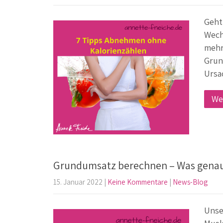
Geht
Wech
mehr
Grun
Ursa
We
Grundumsatz berechnen – Was genau 
15. Januar 2022
|
Keine Kommentare
|
News-Blog
Unse