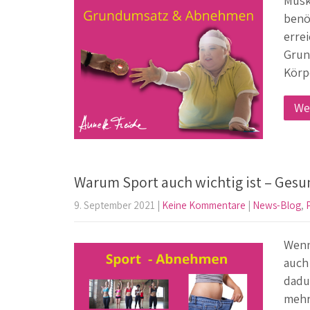
Musk
benö
erre
Grun
Körp
We
Warum Sport auch wichtig ist – Ges
9. September 2021
|
Keine Kommentare
|
News-Blog
,
P
Wenn
auch
dadu
mehr