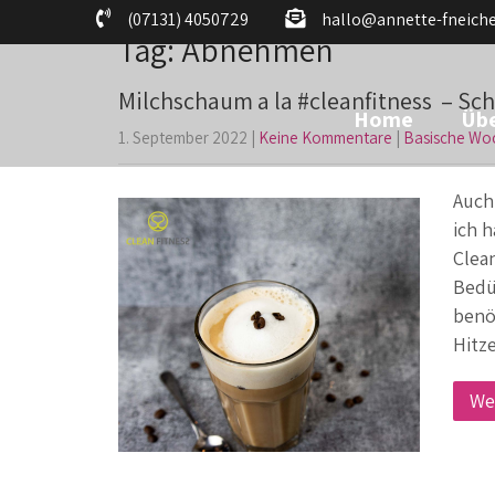
(07131) 4050729
hallo@annette-fneiche
Tag: Abnehmen
Milchschaum a la #cleanfitness – Sch
Home
Übe
1. September 2022
|
Keine Kommentare
|
Basische Wo
Auch
ich 
Clea
Bedü
benö
Hitz
We