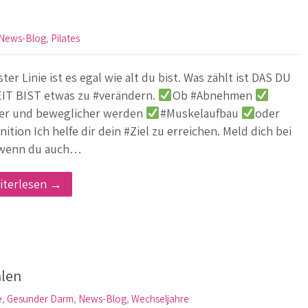
News-Blog
,
Pilates
ster Linie ist es egal wie alt du bist. Was zählt ist DAS DU
IT BIST etwas zu #verändern.
Ob #Abnehmen
ter und beweglicher werden
#Muskelaufbau
oder
nition Ich helfe dir dein #Ziel zu erreichen. Meld dich bei
 wenn du auch…
iterlesen →
hlen
e
,
Gesunder Darm
,
News-Blog
,
Wechseljahre