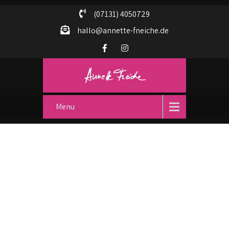
(07131) 4050729
hallo@annette-fneiche.de
Menu