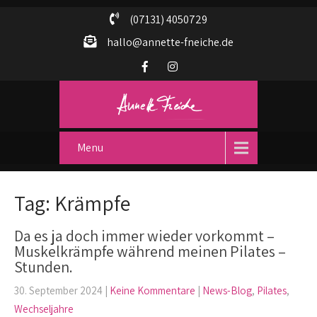
(07131) 4050729
hallo@annette-fneiche.de
Menu
Tag: Krämpfe
Da es ja doch immer wieder vorkommt –
Muskelkrämpfe während meinen Pilates –
Stunden.
30. September 2024
|
Keine Kommentare
|
News-Blog
,
Pilates
,
Wechseljahre