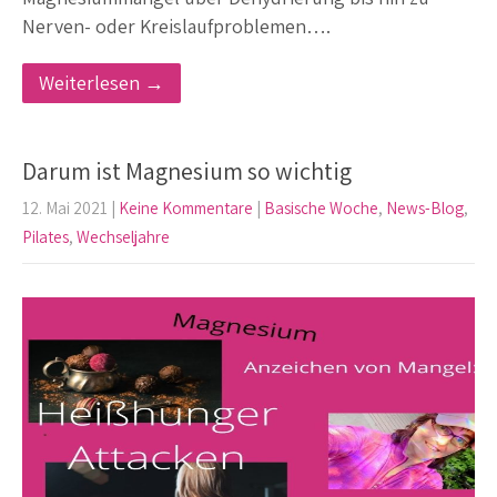
Nerven- oder Kreislaufproblemen….
Weiterlesen →
Darum ist Magnesium so wichtig
12. Mai 2021
|
Keine Kommentare
|
Basische Woche
,
News-Blog
,
Pilates
,
Wechseljahre