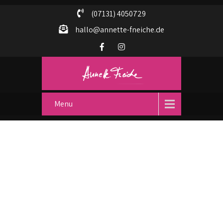
(07131) 4050729
hallo@annette-fneiche.de
Menu