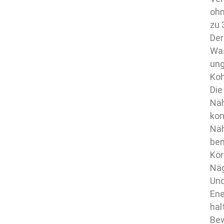
ohn
zu 
Der
Was
ung
Koh
Die
Näh
kon
Näh
ben
Kör
Näg
Und
Ene
hal
Bew