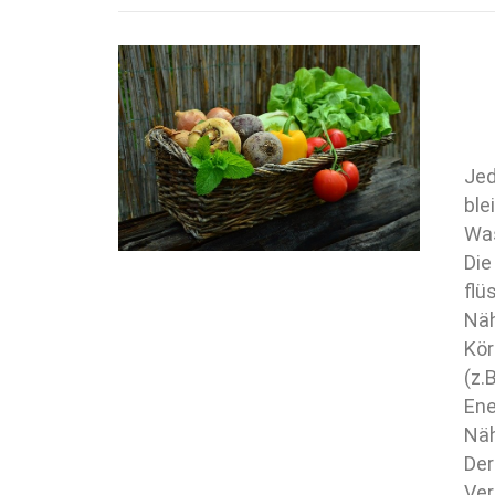
Jed
ble
Was
Die
flü
Näh
Kör
(z.
Ene
Näh
Der
Ver