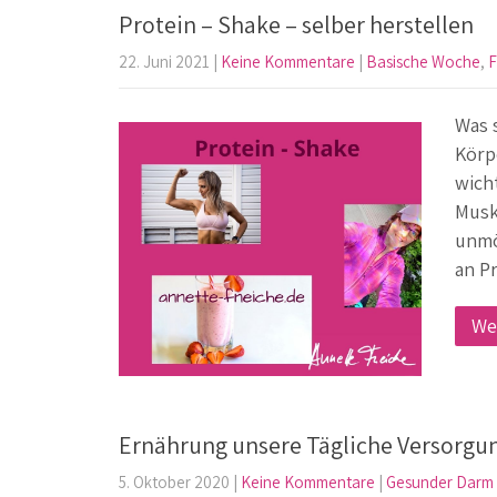
Protein – Shake – selber herstellen
22. Juni 2021
|
Keine Kommentare
|
Basische Woche
,
F
Was 
Körp
wich
Musk
unmö
an P
We
Ernährung unsere Tägliche Versorgu
5. Oktober 2020
|
Keine Kommentare
|
Gesunder Darm