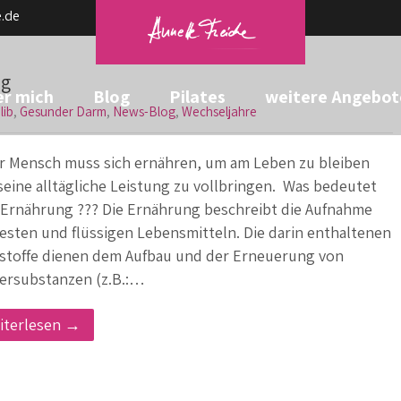
.de
ng
r mich
Blog
Pilates
weitere Angebot
lib
,
Gesunder Darm
,
News-Blog
,
Wechseljahre
r Mensch muss sich ernähren, um am Leben zu bleiben
seine alltägliche Leistung zu vollbringen. Was bedeutet
 Ernährung ??? Die Ernährung beschreibt die Aufnahme
festen und flüssigen Lebensmitteln. Die darin enthaltenen
stoffe dienen dem Aufbau und der Erneuerung von
ersubstanzen (z.B.:…
iterlesen →