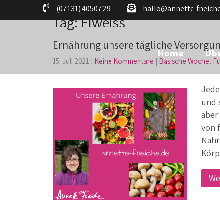
(07131) 4050729
hallo@annette-fneiche
Tag: Eiweiss
Ernährung unsere tägliche Versorgu
Home
Übe
15. Juli 2021
|
Keine Kommentare
|
Basische Woche
,
Fu
Jede
und 
aber
von 
Nähr
Körp
We