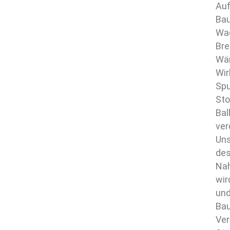
Auf
Bau
Wac
Bre
Wär
Wir
Spu
Sto
Bal
ver
Uns
des
Nah
wir
und
Bau
Ver