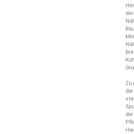
Her
der
Näh
Bau
Min
Näh
Bre
Koh
Gru
Zu 
die
ste
Spu
die
Pfl
Hie