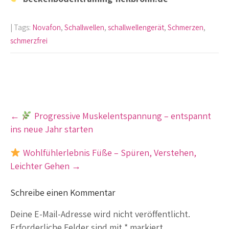
| Tags:
Novafon
,
Schallwellen
,
schallwellengerät
,
Schmerzen
,
schmerzfrei
Post
←
Progressive Muskelentspannung – entspannt
navigation
ins neue Jahr starten
Wohlfühlerlebnis Füße – Spüren, Verstehen,
Leichter Gehen
→
Schreibe einen Kommentar
Deine E-Mail-Adresse wird nicht veröffentlicht.
Erforderliche Felder sind mit
*
markiert