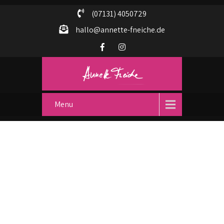
(07131) 4050729
hallo@annette-fneiche.de
Menu