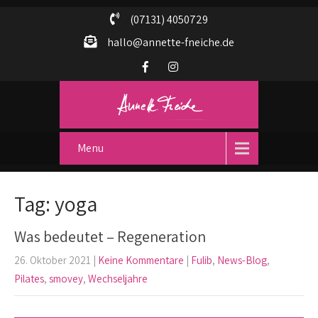
(07131) 4050729
hallo@annette-fneiche.de
Menu
Tag: yoga
Was bedeutet – Regeneration
26. Oktober 2021
|
Keine Kommentare
|
Fulib
,
News-Blog
,
Pilates
,
smovey
,
Wechseljahre