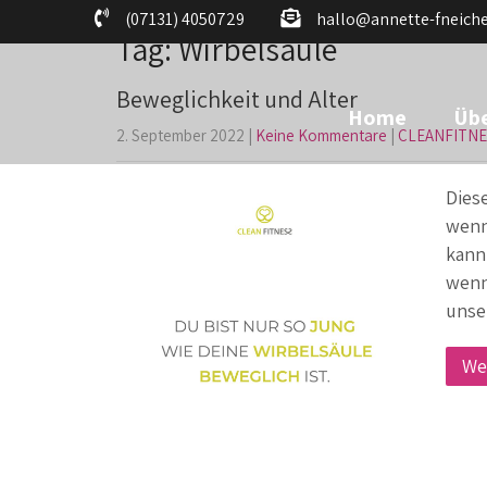
(07131) 4050729
hallo@annette-fneiche
Tag: Wirbelsäule
Beweglichkeit und Alter
Home
Übe
2. September 2022
|
Keine Kommentare
|
CLEANFITNE
Dies
wenn
kann
wenn
unse
We