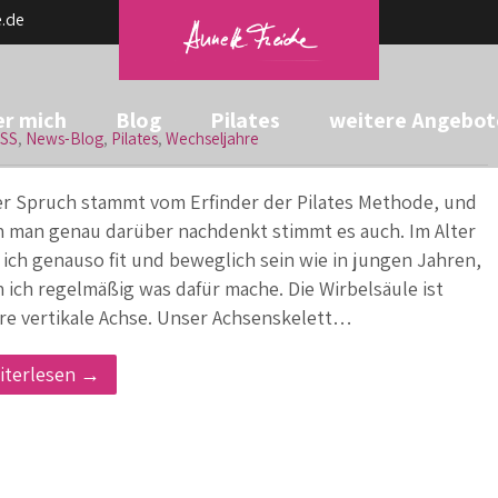
.de
r mich
Blog
Pilates
weitere Angebot
SS
,
News-Blog
,
Pilates
,
Wechseljahre
er Spruch stammt vom Erfinder der Pilates Methode, und
 man genau darüber nachdenkt stimmt es auch. Im Alter
 ich genauso fit und beweglich sein wie in jungen Jahren,
 ich regelmäßig was dafür mache. Die Wirbelsäule ist
re vertikale Achse. Unser Achsenskelett…
iterlesen →