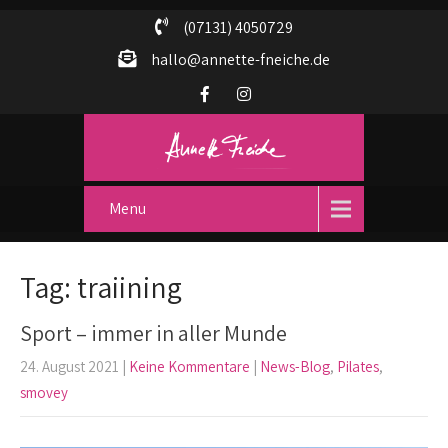
(07131) 4050729
hallo@annette-fneiche.de
Menu
Tag: traiining
Sport – immer in aller Munde
24. August 2021
|
Keine Kommentare
|
News-Blog
,
Pilates
,
smovey