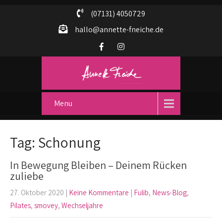
(07131) 4050729
hallo@annette-fneiche.de
Menu
Tag: Schonung
In Bewegung Bleiben – Deinem Rücken
zuliebe
27. Oktober 2020
|
Keine Kommentare
|
Fulib
,
News-Blog
,
Pilates
,
smovey
,
Wechseljahre