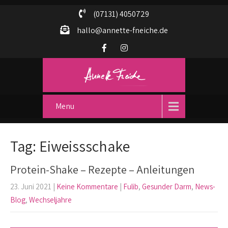
(07131) 4050729
hallo@annette-fneiche.de
Menu
Tag: Eiweissschake
Protein-Shake – Rezepte – Anleitungen
23. Juni 2021
|
Keine Kommentare
|
Fulib
,
Gesunder Darm
,
News-
Blog
,
Wechseljahre