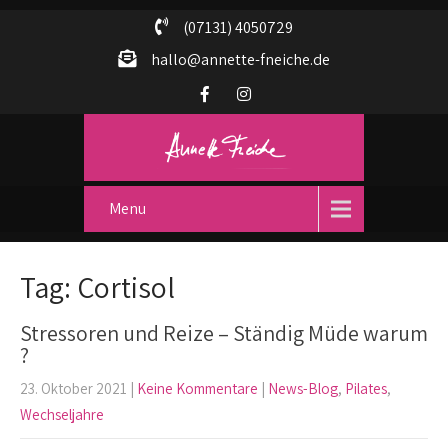
(07131) 4050729
hallo@annette-fneiche.de
Menu
Tag: Cortisol
Stressoren und Reize – Ständig Müde warum
?
23. Oktober 2021
|
Keine Kommentare
|
News-Blog
,
Pilates
,
Wechseljahre