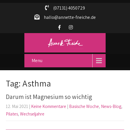
(07131) 4050729
hallo@annette-fneiche.de
Menu
Tag: Asthma
Darum ist Magnesium so wichtig
12. Mai 2021
|
Keine Kommentare
|
Basische Woche
,
News-Blog
,
Pilates
,
Wechseljahre