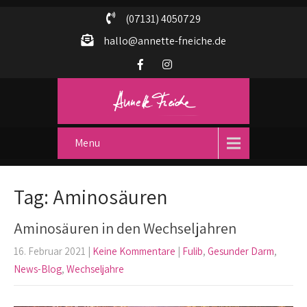
(07131) 4050729
hallo@annette-fneiche.de
Menu
Tag: Aminosäuren
Aminosäuren in den Wechseljahren
16. Februar 2021
|
Keine Kommentare
|
Fulib
,
Gesunder Darm
,
News-Blog
,
Wechseljahre