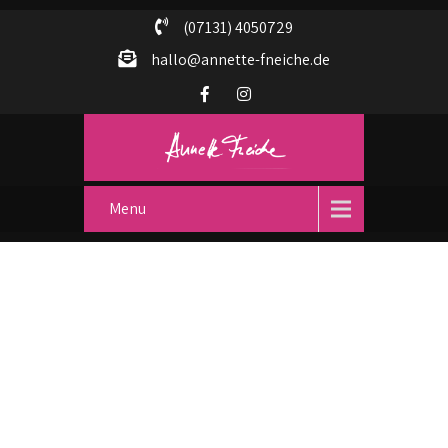
(07131) 4050729
hallo@annette-fneiche.de
Menu