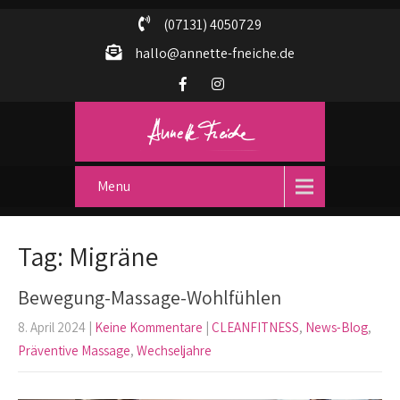
(07131) 4050729
hallo@annette-fneiche.de
Menu
Tag: Migräne
Bewegung-Massage-Wohlfühlen
8. April 2024
|
Keine Kommentare
|
CLEANFITNESS
,
News-Blog
,
Präventive Massage
,
Wechseljahre