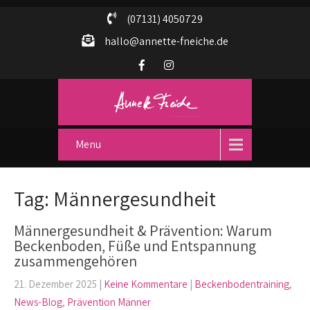
(07131) 4050729
hallo@annette-fneiche.de
Menu
Tag: Männergesundheit
Männergesundheit & Prävention: Warum
Beckenboden, Füße und Entspannung
zusammengehören
21. Dezember 2025
|
Keine Kommentare
|
Beckenbodentraining
,
News-Blog
,
Prävention Männer