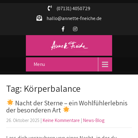
(07131) 4050729
hallo@annette-fneiche.de
Menu
Tag: Körperbalance
Nacht der Sterne – ein Wohlfühlerlebnis
der besonderen Art
26. Oktober 2025
|
Keine Kommentare
|
News-Blog
Lass dich verzaubern von einer Nacht, in der du