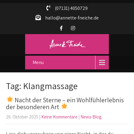
(07131) 4050729
hallo@annette-fneiche.de
Menu
Tag: Klangmassage
Nacht der Sterne – ein Wohlfühlerlebnis
der besonderen Art
26. Oktober 2025
|
Keine Kommentare
|
News-Blog
Lass dich verzaubern von einer Nacht, in der du