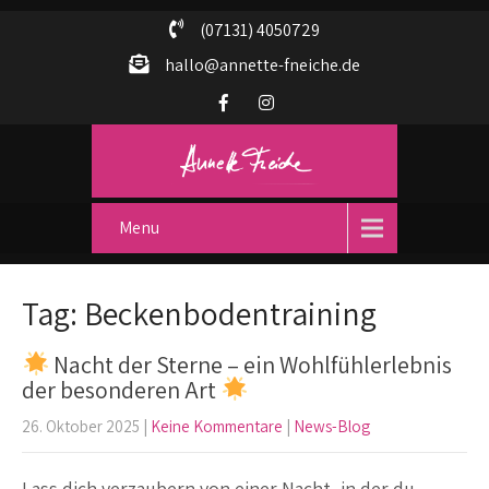
(07131) 4050729
hallo@annette-fneiche.de
Menu
Tag: Beckenbodentraining
Nacht der Sterne – ein Wohlfühlerlebnis
der besonderen Art
26. Oktober 2025
|
Keine Kommentare
|
News-Blog
Lass dich verzaubern von einer Nacht, in der du